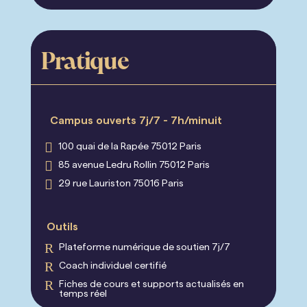
Pratique
Campus ouverts 7j/7 - 7h/minuit

100 quai de la Rapée 75012 Paris

85 avenue Ledru Rollin 75012 Paris

29 rue Lauriston 75016 Paris
Outils
R
Plateforme numérique de soutien 7j/7
R
Coach individuel certifié
R
⁠Fiches de cours et supports actualisés en
temps réel