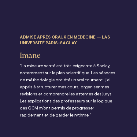
ADMISE APRÈS ORAUX EN MÉDECINE — LAS
GR
UNIVERSITÉ PARIS-SACLAY
LAS
Imane
Pa
“La mineure santé est très exigeante à Saclay,
“Le
notamment sur le plan scientifique. Les séances
j’av
de méthodologie ont été un vrai tournant : j’ai
lic
appris à structurer mes cours, organiser mes
app
révisions et comprendre les attentes des jurys.
obj
Les explications des professeurs sur la logique
ada
des QCM m’ont permis de progresser
dis
rapidement et de garder le rythme.”
rég
sem
ser