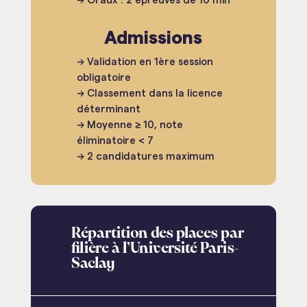
→ Oraux : 2 épreuves de 10 min
Admissions
→ Validation en 1ère session
obligatoire
→ Classement dans la licence
déterminant
→ Moyenne ≥ 10, note
éliminatoire < 7
→ 2 candidatures maximum
Répartition des places par
filière à l’Université Paris-
Saclay