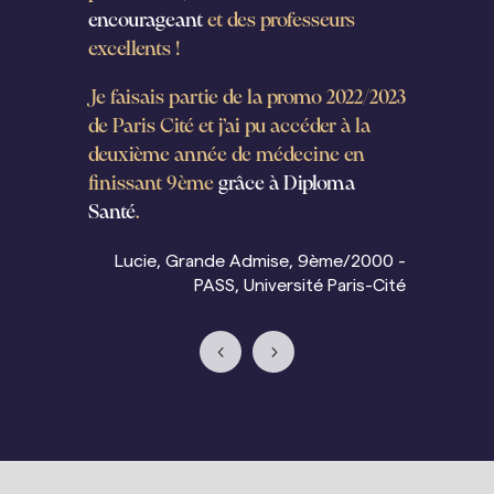
encourageant
et des professeurs
Le so
excellents !
l’éq
Je faisais partie de la promo 2022/2023
toujo
de Paris Cité et j’ai pu accéder à la
est t
deuxième année de médecine en
tomb
finissant 9ème
grâce à Diploma
ou i
Santé
.
profe
Lucie, Grande Admise, 9ème/2000 -
PASS, Université Paris-Cité