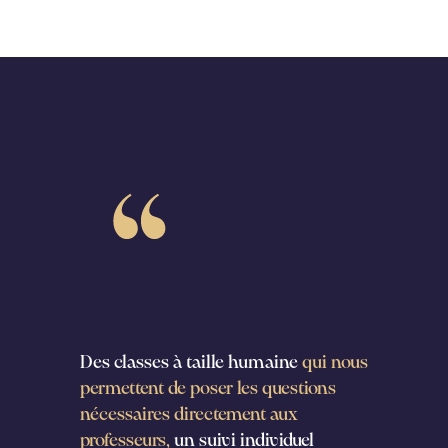
admssions
Des classes à taille humaine
qui nous
J’ai
permettent de poser les questions
L2 à 
nécessaires directement aux
préc
professeurs,
un suivi individuel
Sant