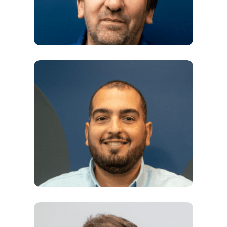
Référent en Biochimie & Biologie —
Docteur en pharmacie (Paris XI) et
docteur en chimie thérapeutique (Paris-
Sud).
Directeur pédagogique — Professeur de
biostatistiques, diplômé de Sorbonne
Université, auteur d’ouvrages de
référence