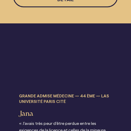
DÉTAIL
GRANDE ADMISE MÉDECINE — 44 ÈME — LAS
ADM
UNIVERSITÉ PARIS CITÉ
UNI
Jana
Lo
« J’avais très peur d’être perdue entre les
« L
exigences de la licence et celles de la mineure,
fon