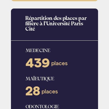
Répartition des places par
filière à l’Université Paris
Cité
MEDECINE
439
places
MAÏEUTIQUE
28
places
ODONTOLOGIE