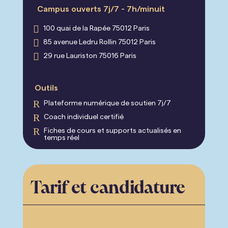
Campus ouverts 7j/7 - 7h/minuit

100 quai de la Rapée 75012 Paris

85 avenue Ledru Rollin 75012 Paris

29 rue Lauriston 75016 Paris
Outils
R
Plateforme numérique de soutien 7j/7
R
Coach individuel certifié
R
⁠Fiches de cours et supports actualisés en
temps réel
Tarif et candidature