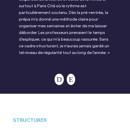
surtout à Paris Cité où le rythme est
fil
particulièrement soutenu. Dès la pré-rentrée, la
Cit
prépa m’a donné une méthode claire pour
ret
organiser mes semaines et éviter de me laisser
con
déborder. Les professeurs prenaient le temps
et 
d’expliquer, ce qui m’a beaucoup rassurée. Sans
rest
ce cadre structurant, je n’aurais jamais gardé un
pre
tel niveau de régularité tout au long de l’année. »
j’a
STRUCTURER