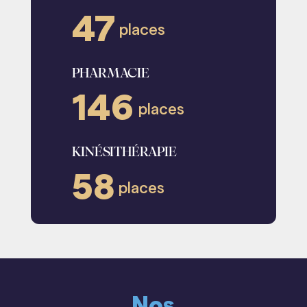
47
places
PHARMACIE
146
places
KINÉSITHÉRAPIE
58
places
Nos