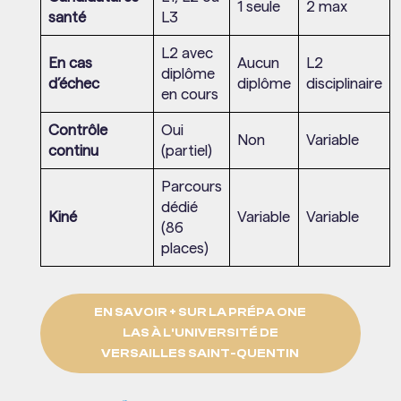
1 seule
2 max
santé
L3
L2 avec
En cas
Aucun
L2
diplôme
d’échec
diplôme
disciplinaire
en cours
Contrôle
Oui
Non
Variable
continu
(partiel)
Parcours
dédié
Kiné
Variable
Variable
(86
places)
EN SAVOIR + SUR LA PRÉPA ONE
LAS À L'UNIVERSITÉ DE
VERSAILLES SAINT-QUENTIN