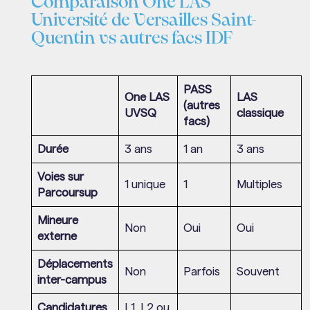
Comparaison One LAS
Université de Versailles Saint-
Quentin vs autres facs IDF
PASS
One LAS
LAS
(autres
UVSQ
classique
facs)
Durée
3 ans
1 an
3 ans
Voies sur
1 unique
1
Multiples
Parcoursup
Mineure
Non
Oui
Oui
externe
Déplacements
Non
Parfois
Souvent
inter-campus
Candidatures
L1, L2 ou