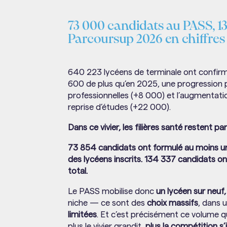
73 000 candidats au PASS, 1
Parcoursup 2026 en chiffres
640 223 lycéens de terminale ont confir
600 de plus qu’en 2025, une progression
professionnelles (+8 000) et l’augmentati
reprise d’études (+22 000).
Dans ce vivier, les filières santé restent p
73 854 candidats ont formulé au moins un
des lycéens inscrits. 134 337 candidats o
total.
Le PASS mobilise donc
un lycéen sur neuf,
niche — ce sont des
choix massifs
, dans
limitées
. Et c’est précisément ce volume 
plus le vivier grandit,
plus la compétition s’