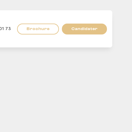
Brochure
Candidater
01 73