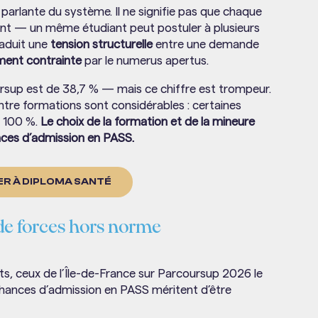
 parlante du système. Il ne signifie pas que chaque
ent — un même étudiant peut postuler à plusieurs
raduit une
tension structurelle
entre une demande
ement contrainte
par le numerus apertus.
rsup est de 38,7 % — mais ce chiffre est trompeur.
tre formations sont considérables : certaines
t 100 %.
Le choix de la formation et de la mineure
nces d’admission en PASS.
R À DIPLOMA SANTÉ
 de forces hors norme
nts, ceux de l’Île-de-France sur Parcoursup 2026 le
chances d’admission en PASS méritent d’être