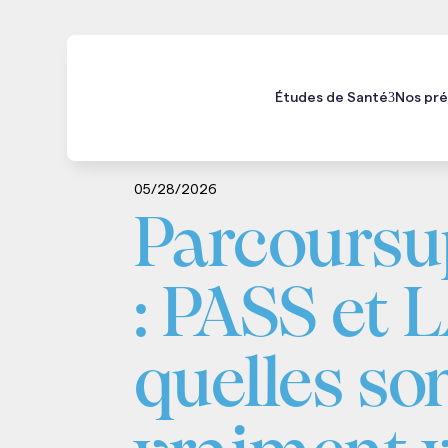
Études de Santé
Nos pré
Médecine
Kiné
Maïeutique
Odonto
05/28/2026
Parcoursu
: PASS et 
quelles so