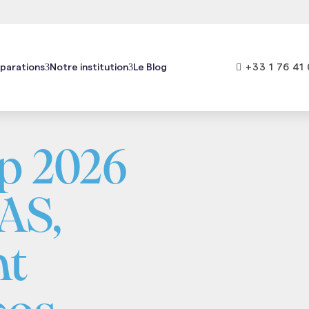

+33 1 76 41 
parations
Notre institution
Le Blog
logie
Pharmacie
p 2026
LAS,
nt