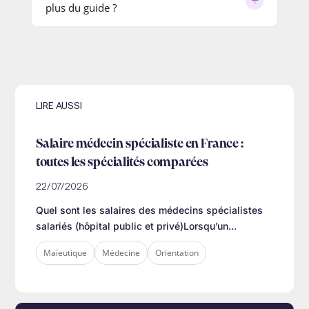
+
plus du guide ?
chaque année, parfois très tard. Le guide
sans figurer parmi les premiers.
donne des repères concrets pour évaluer ses
Le guide est une première étape. Ensuite,
chances et savoir quand et comment agir.
l'équipe Diploma Santé peut accompagner de
manière individualisée : analyse de
classement, stratégie de désistement, choix de
formation, année préparatoire, ou coaching
LIRE AUSSI
Parcoursup. Un entretien gratuit avec un
conseiller est disponible sur demande.
Salaire médecin spécialiste en France :
toutes les spécialités comparées
22/07/2026
Quel sont les salaires des médecins spécialistes
salariés (hôpital public et privé)Lorsqu’un...
Maïeutique
Médecine
Orientation