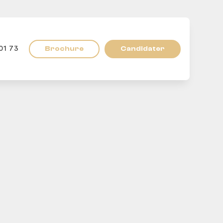
Brochure
Candidater
01 73