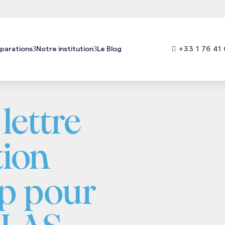

+33 1 76 41 
parations
Notre institution
Le Blog
lettre
tion
p pour