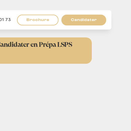
Brochure
Candidater
01 73
andidater en Prépa LSPS