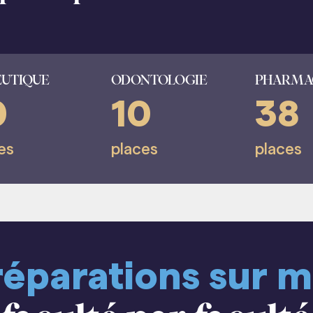
UTIQUE
ODONTOLOGIE
PHARMA
0
10
38
es
places
places
réparations sur m