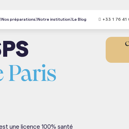

+33 1 76 41 
Nos préparations
Notre institution
Le Blog
SPS
C
 Paris
est une licence 100% santé