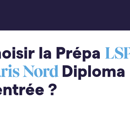
oisir la Prépa
LS
Diploma
ris Nord
entrée ?