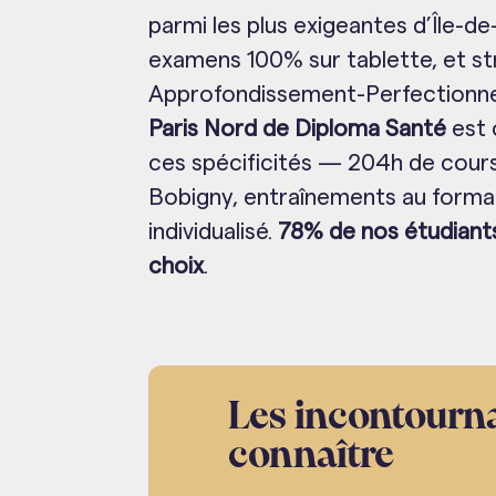
parmi les plus exigeantes d’Île-de
examens 100% sur tablette, et st
Approfondissement-Perfectionn
Paris Nord
de Diploma Santé
est 
ces spécificités — 204h de cour
Bobigny, entraînements au form
individualisé.
78% de nos étudiants 
choix
.
Les incontourna
connaître