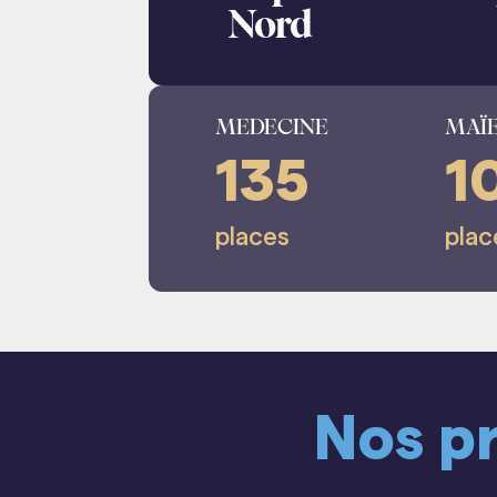
Nord
MEDECINE
MAÏE
135
1
places
plac
Nos p