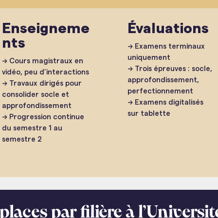
Enseigneme
Évaluations
nts
→ Examens terminaux
uniquement
→ Cours magistraux en
→ Trois épreuves : socle,
vidéo, peu d’interactions
approfondissement,
→ Travaux dirigés pour
perfectionnement
consolider socle et
→ Examens digitalisés
approfondissement
sur tablette
→ Progression continue
du semestre 1 au
semestre 2
places par filière à l’Univers