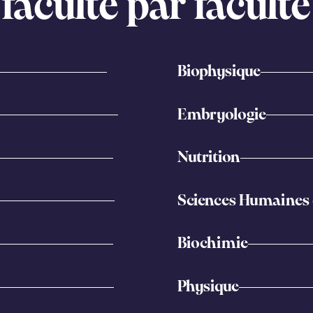
faculté par faculté
Biophysique
Embryologie
Nutrition
Sciences Humaines e
Biochimie
Physique