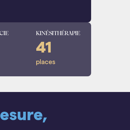
CIE
KINÉSITHÉRAPIE
41
places
esure,