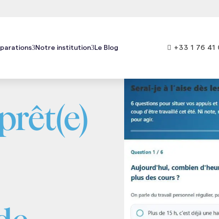

+33 1 76 41 
parations
Notre institution
Le Blog
logie
Pharmacie
prêt(e)