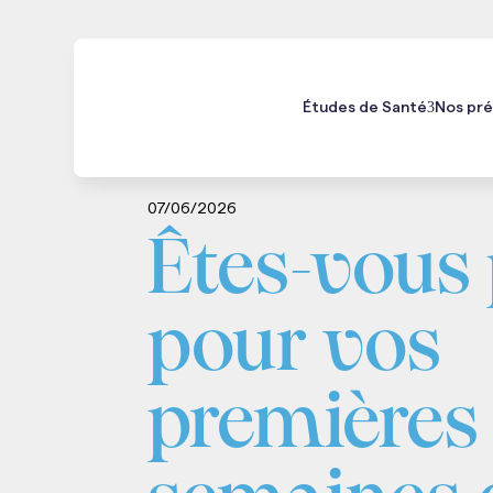
Études de Santé
Nos pré
Médecine
Kiné
Maïeutique
Odonto
07/06/2026
Êtes-vous 
pour vos
premières