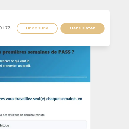
Brochure
Candidater
01 73