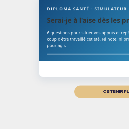
DIPLOMA SANTÉ · SIMULATEUR
Serai-je à l'aise dès les
6 questions pour situer vos appuis et repé
coup d'être travaillé cet été. Ni note, ni pr
pour agir.
OBTENIR P